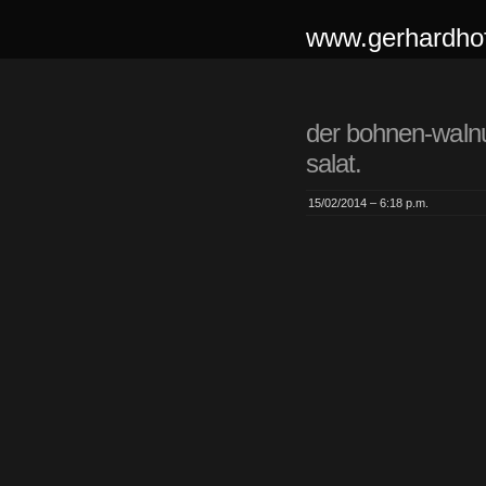
www.gerhardhof
der bohnen-waln
salat.
15/02/2014 – 6:18 p.m.