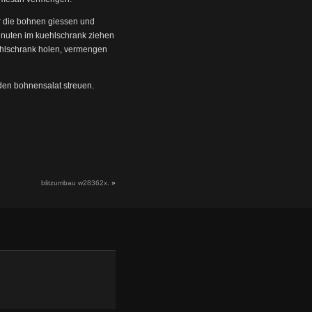
er die bohnen giessen und
inuten im kuehlschrank ziehen
ehlschrank holen, vermengen
den bohnensalat streuen.
blitzumbau w28362x.
»