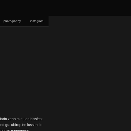
photography.
instagram.
arin zehn minuten bissfest
nd gut abtropfen lassen. in
armesan vermengen.