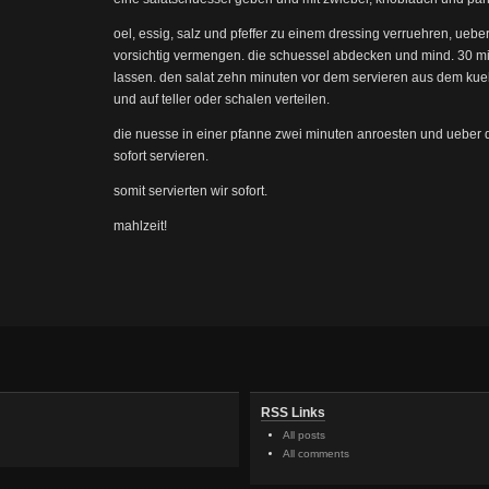
oel, essig, salz und pfeffer zu einem dressing verruehren, ueb
vorsichtig vermengen. die schuessel abdecken und mind. 30 m
lassen. den salat zehn minuten vor dem servieren aus dem ku
und auf teller oder schalen verteilen.
die nuesse in einer pfanne zwei minuten anroesten und ueber 
sofort servieren.
somit servierten wir sofort.
mahlzeit!
RSS Links
All posts
All comments