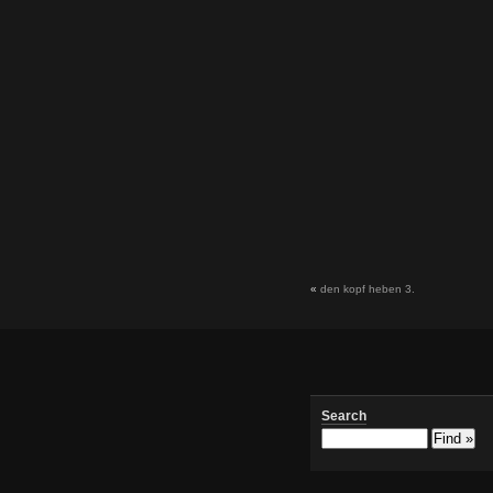
«
den kopf heben 3.
Search