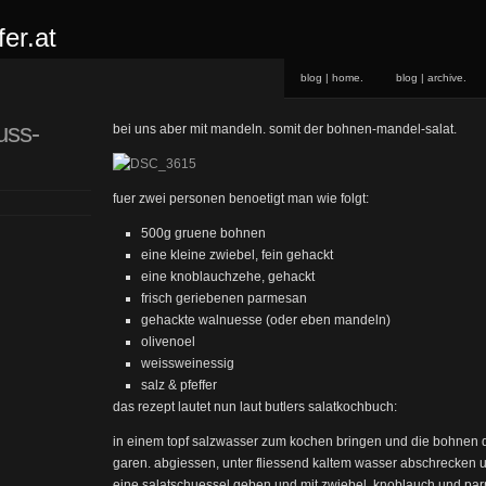
er.at
blog | home.
blog | archive.
uss-
bei uns aber mit mandeln. somit der bohnen-mandel-salat.
fuer zwei personen benoetigt man wie folgt:
500g gruene bohnen
eine kleine zwiebel, fein gehackt
eine knoblauchzehe, gehackt
frisch geriebenen parmesan
gehackte walnuesse (oder eben mandeln)
olivenoel
weissweinessig
salz & pfeffer
das rezept lautet nun laut butlers salatkochbuch:
in einem topf salzwasser zum kochen bringen und die bohnen d
garen. abgiessen, unter fliessend kaltem wasser abschrecken u
eine salatschuessel geben und mit zwiebel, knoblauch und p